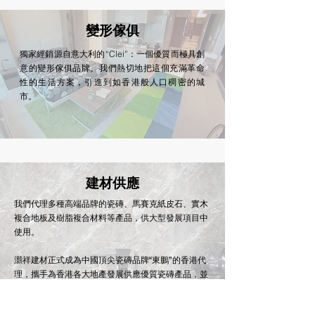
變形傢俱
獨家經銷源自意大利的“Clei”：一個優質而極具創
意的變形傢俱品牌。我們熱切地把這個充滿革命
性的生活方案，引進到如香港般人口稠密的城
市。​
​建材供應
我們代理多種高端品牌的瓷磚、馬賽克紙皮石、實木
複合地板及樹脂複合材料等產品，供大型發展項目中
使用。
灝祥建材正式成為中國頂尖瓷磚品牌“東鵬”的香港代
理，攜手為香港各大地產發展供應優質瓷磚產品，並
以在多個港澳大型項目中供應大量的東鵬瓷磚。