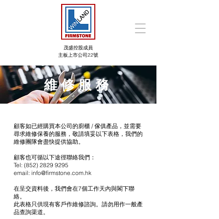
茂盛控股成員
主板上市公司22號
維修服務
顧客如已經購買本公司的廚櫃 / 傢俱產品，並需要
尋求維修保養的服務，敬請填妥以下表格，我們的
維修團隊會盡快提供協助。
顧客也可循以下途徑聯絡我們：
Tel:
(852) 2829 9295
email:
info@firmstone.com.hk
在呈交資料後，我們會在7個工作天內與閣下聯
絡。
此表格只供現有客戶作維修諮詢。請勿用作一般產
品查詢渠道。