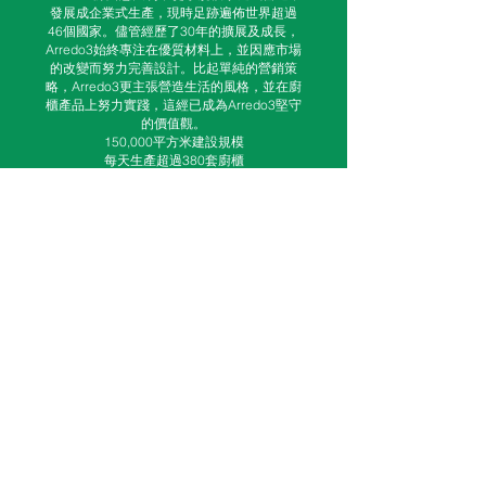
發展成企業式生產，現時足跡遍佈世界超過
46個國家。儘管經歷了30年的擴展及成長，
Arredo3始終專注在優質材料上，並因應市場
的改變而努力完善設計。比起單純的營銷策
略，Arredo3更主張營造生活的風格，並在廚
櫃產品上努力實踐，這經已成為Arredo3堅守
的價值觀。
150,000平方米建設規模
每天生產超過380套廚櫃
7條生產線
​更多詳情請參閱品牌官方網站
Arredo3
Website
.
PROJECTS