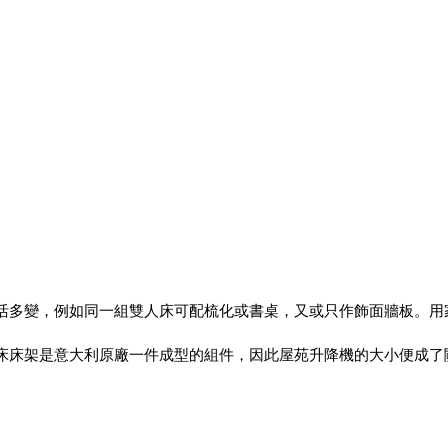
式靈活多變，例如同一組雙人床可配梳化或書桌，又或只作飾面牆板。
變形床床架是意大利原廠一件成型的組件，因此屋苑升降機的大小便成了