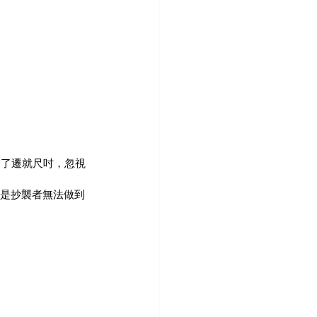
為了遷就尺吋，忽視
，是抄襲者無法做到