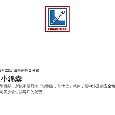
3月22日
讀畢需時 2 分鐘
俬小錦囊
型機關，所以不要只求「變到形，能慳位」就夠，當中涉及的
安全性
司甚少會告訴客戶的秘密。