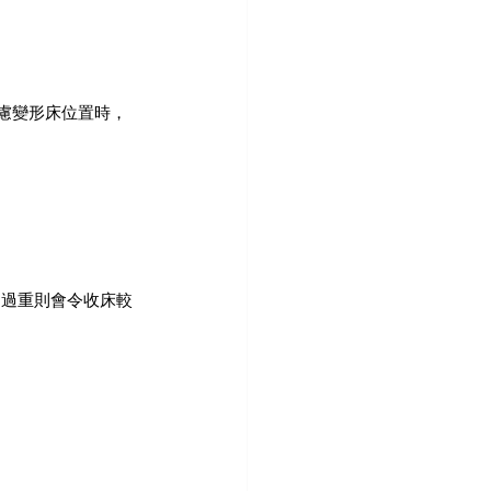
考慮變形床位置時，
，過重則會令收床較