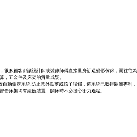
，很多顧客都讓設計師或裝修師傅直接量身訂造變形傢俬，而往往
算，五金件及床架的質量成疑。
均配置自動鎖定系統,防止意外跌落或孩子誤觸，這系統已取得歐洲專利
部份床架均有緩衝裝置，開床時不必擔心衝力過猛。