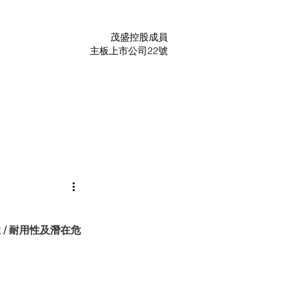
茂盛控股成員
主板上市公司22號
 / 耐用性及潛在危