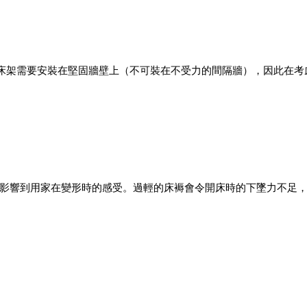
形床床架需要安裝在堅固牆壁上（不可裝在不受力的間隔牆），因此在
影響到用家在變形時的感受。過輕的床褥會令開床時的下墜力不足