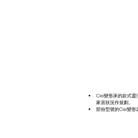
Clei變形床的款
家居狀況作規劃。
部份型號的Clei